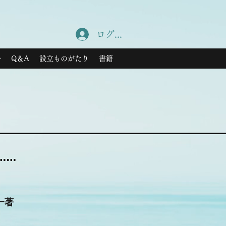
ログイン
介
Q＆A
設立ものがたり
書籍
……
」
一著